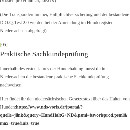
(Kosten pro Hund 23,50EUR)
(Die Transpondernummer, Haftpflichtversicherung und der bestandene
D.O.Q-Test 2.0 werden bei der Anmeldung im Hunderegister
Niedersachsen abgefragt)
[
05
]
Praktische Sachkundeprüfung
Innerhalb des ersten Jahres der Hundehaltung musst du in
Niedersachen die bestandene praktische Sachkundeprüfung
nachweisen.
Hier findet ihr den niedersächsischen Gesetzestext über das Halten von
Hunden:
https://www.nds-voris.de/jportal/?
quelle=jlink&query=HundHaltG+ND&psml=bsvorisprod.psml&
max=true&aiz=true